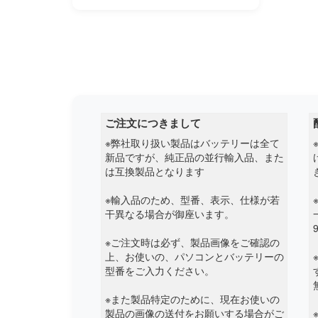
Apple
Asus
Autel
Averatec
ご注文につきまして
Avita
※弊社取り扱い製品はバッテリーは全て
新品ですが、純正品の並行輸入品、また
は互換製品となります
Barnes noble
※輸入品のため、型番、表示、仕様が若
Bben
干異なる場合が御座います。
Beex
※ご注文時は必ず、製品画像をご確認の
上、お使いの、パソコンとバッテリーの
Benq
型番をご入力ください。
※また製品特定のために、現在お使いの
Blackview
製品の画像の送付をお願いする場合がご