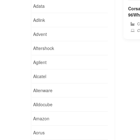
Adata
Corsa
96Wh corsa
Adlink
ンバ
Co
Co
Advent
Aftershock
Agilent
Alcatel
Alienware
Alldocube
Amazon
Aorus