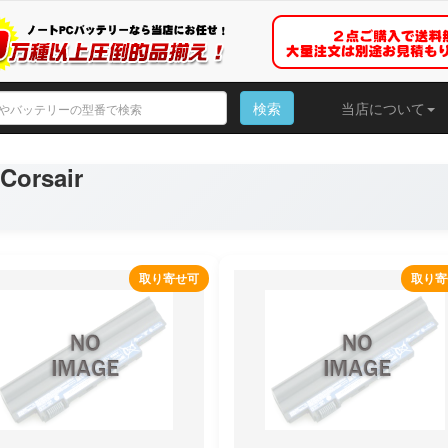
検索
当店について
rsair
取り寄せ可
取り寄