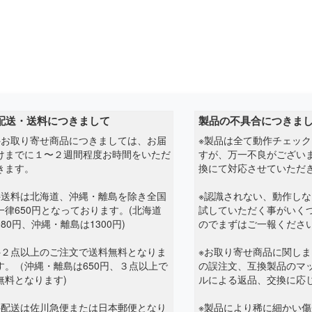
配送・送料につきまして
製品の不具合につきま
※お取り寄せ商品につきましては、お届
※製品は全て動作チェッ
けまでに１〜２週間程度お時間をいただ
すが、万一不良がござい
きます。
換にて対応させていただ
※送料は北海道、沖縄・離島を除き全国
※認識されない、動作し
一律650円となっております。(北海道
試していただく事がいく
980円、沖縄・離島は1300円)
のでまずはご一報くださ
※２点以上のご注文で送料無料となりま
※お取り寄せ商品に関し
す。（沖縄・離島は650円、３点以上で
の誤注文、互換製品のマ
無料となります)
ルによる返品、交換に応
※配送は佐川急便または日本郵便となり
※製品により稀に細かい