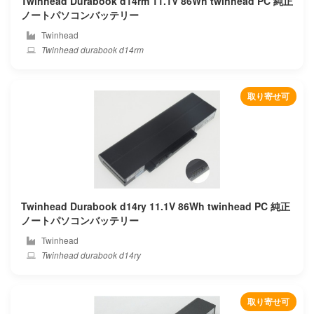
Twinhead Durabook d14rm 11.1V 86Wh twinhead PC 純正
ノートパソコンバッテリー
Hitachi
Twinhead
Twinhead durabook d14rm
Hoarder
Honor
取り寄せ可
Hp compaq
Hp
Huawei
Twinhead Durabook d14ry 11.1V 86Wh twinhead PC 純正
Hylink
ノートパソコンバッテリー
Twinhead
Ibm
Twinhead durabook d14ry
Ifunk
取り寄せ可
Ilife