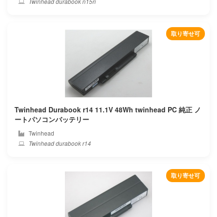
Twinhead durabook n15ri
Terrans force
Thomson
取り寄せ可
Thtf
Thunderobot
Tongfang
Twinhead Durabook r14 11.1V 48Wh twinhead PC 純正 ノ
Toshiba
ートパソコンバッテリー
Twinhead
Trekstor
Twinhead durabook r14
Tuxedo
取り寄せ可
Twinhead
Umax