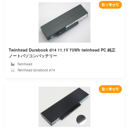
取り寄せ可
Durabook
Dynabook
Eluktronics
Ematic
Twinhead Durabook d14 11.1V 73Wh twinhead PC 純正
ノートパソコンバッテリー
Enz
Twinhead
Twinhead durabook d14
Epson
Eurocom
取り寄せ可
Evga
Exo
Fangbook