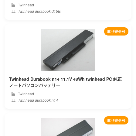
Twinhead
Twinhead durabook d15ts
Netgear
Nexoc
取り寄せ可
Nexstgo
Nuvision
Onda
Twinhead Durabook n14 11.1V 48Wh twinhead PC 純正
One mix
ノートパソコンバッテリー
Twinhead
Onn
Twinhead durabook n14
Other
取り寄せ可
Packard bell