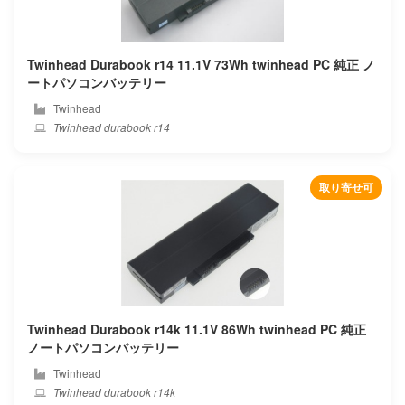
Unis
Uniwill
Twinhead Durabook r14 11.1V 73Wh twinhead PC 純正 ノ
ートパソコンバッテリー
Vaio
Twinhead
Twinhead durabook r14
Viewsonic
Vizio
取り寄せ可
Voyo
Vulcan
Wacom
Twinhead Durabook r14k 11.1V 86Wh twinhead PC 純正
Wooking
ノートパソコンバッテリー
Wortmann
Twinhead
Twinhead durabook r14k