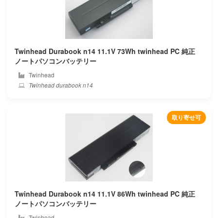
Panasonic
Partner
Peaq
Twinhead Durabook n14 11.1V 73Wh twinhead PC 純正
ノートパソコンバッテリー
Pegatron
Twinhead
Twinhead durabook n14
Philips
Pinchun
取り寄せ可
Pipo
Positivo
Prestigio
Twinhead Durabook n14 11.1V 86Wh twinhead PC 純正
Primux
ノートパソコンバッテリー
Twinhead