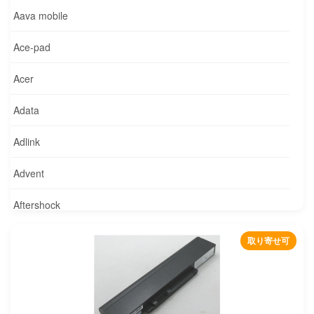
Aava mobile
Ace-pad
Acer
Adata
Adlink
Advent
Aftershock
Agilent
取り寄せ可
Alcatel
Alienware