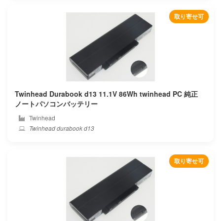
Beex
取り寄せ可
Benq
Blackview
Bmax
Twinhead Durabook d13 11.1V 86Wh twinhead PC 純正
Bose
ノートパソコンバッテリー
Twinhead
Bq
Twinhead durabook d13
Byone
取り寄せ可
Chuwi
Clevo
Colorful