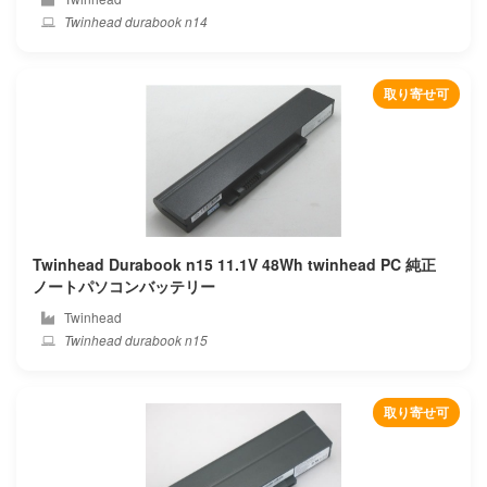
Qistar
Twinhead durabook n14
Razer
取り寄せ可
Redmi
Rrc
Rtdpart
Sager
Twinhead Durabook n15 11.1V 48Wh twinhead PC 純正
ノートパソコンバッテリー
Samsung
Twinhead
Twinhead durabook n15
Sanger
Schenker
取り寄せ可
Sharp