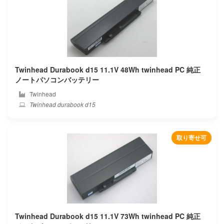
Innolux
Inspired energy
Intel
Twinhead Durabook d15 11.1V 48Wh twinhead PC 純正
ノートパソコンバッテリー
Iota
Twinhead
Twinhead durabook d15
Ipason
Irbis
取り寄せ可
Iru
Itronix
Jumper
Twinhead Durabook d15 11.1V 73Wh twinhead PC 純正
Keian