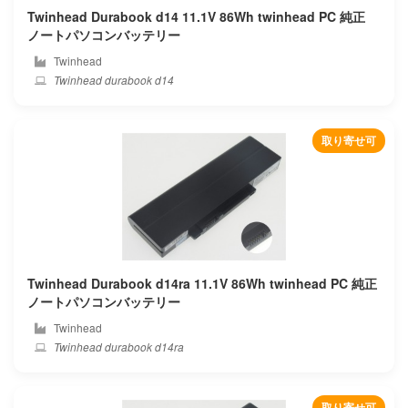
Twinhead Durabook d14 11.1V 86Wh twinhead PC 純正
Feedme
ノートパソコンバッテリー
Twinhead
Framework
Twinhead durabook d14
Fujiflim
取り寄せ可
Fujitsu
Fujitsu-siemens
Gaocheng
Gateway
Twinhead Durabook d14ra 11.1V 86Wh twinhead PC 純正
ノートパソコンバッテリー
Genuine
Twinhead
Twinhead durabook d14ra
Geo
Getac
取り寄せ可