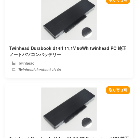
Gigabyte
Google
Gpd
Twinhead Durabook d14rl 11.1V 86Wh twinhead PC 純正
Great wall
ノートパソコンバッテリー
Twinhead
H3c
Twinhead durabook d14rl
Haier
取り寄せ可
Hasee
Hedy
Hipaa
Hisense