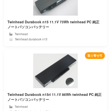
Shen zhou
Shinelon
Twinhead Durabook n15 11.1V 73Wh twinhead PC 純正
Siemens
ノートパソコンバッテリー
Twinhead
Simplo
Twinhead durabook n15
Smp
取り寄せ可
Sony
Sotec
System76
Teclast
Twinhead Durabook n15ri 11.1V 86Wh twinhead PC 純正
ノートパソコンバッテリー
Terra
Twinhead