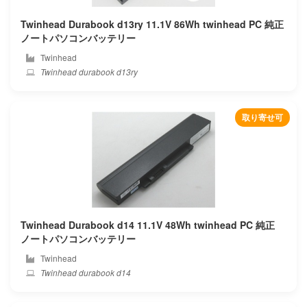
Compaq
Twinhead Durabook d13ry 11.1V 86Wh twinhead PC 純正
ノートパソコンバッテリー
Corsair
Twinhead
Twinhead durabook d13ry
Covidien
Cube
取り寄せ可
Cx
Deeq
Dell
Twinhead Durabook d14 11.1V 48Wh twinhead PC 純正
Dere
ノートパソコンバッテリー
Twinhead
Dexp
Twinhead durabook d14
Digma