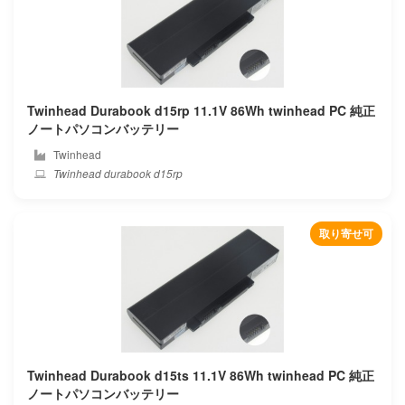
Mechrevo
Mediacom
Twinhead Durabook d15rp 11.1V 86Wh twinhead PC 純正
Medion
ノートパソコンバッテリー
Twinhead
Microsoft
Twinhead durabook d15rp
Microtech
取り寄せ可
Mifcom
Mitac
Mobinote
Msi
Twinhead Durabook d15ts 11.1V 86Wh twinhead PC 純正
ノートパソコンバッテリー
Nec