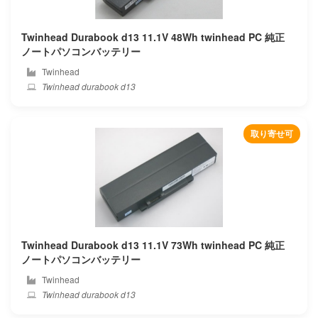
Alldocube
Twinhead Durabook d13 11.1V 48Wh twinhead PC 純正
Amazon
ノートパソコンバッテリー
Twinhead
Aorus
Twinhead durabook d13
Apple
取り寄せ可
Asus
Autel
Averatec
Avita
Twinhead Durabook d13 11.1V 73Wh twinhead PC 純正
ノートパソコンバッテリー
Barnes noble
Twinhead
Twinhead durabook d13
Bben