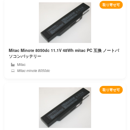
取り寄せ可
Durabook
Dynabook
Eluktronics
Ematic
Mitac Minote 8050dc 11.1V 48Wh mitac PC 互換 ノートパ
ソコンバッテリー
Enz
Mitac
Mitac minote 8050dc
Epson
Eurocom
取り寄せ可
Evga
Exo
Fangbook