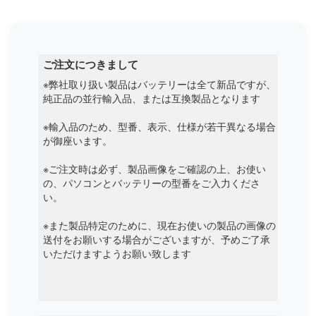
Mechrevo
Mediacom
ご注文につきまして
※弊社取り扱い製品はバッテリーは全て新品ですが、
Medion
純正品の並行輸入品、または互換製品となります
Microsoft
※輸入品のため、型番、表示、仕様が若干異なる場合
が御座います。
Microtech
※ご注文時は必ず、製品画像をご確認の上、お使い
の、パソコンとバッテリーの型番をご入力くださ
Mifcom
い。
Mitac
※また製品特定のために、現在お使いの製品の画像の
送付をお願いする場合がございますが、予めご了承
Mobinote
いただけますようお願い致します
Msi
Nec