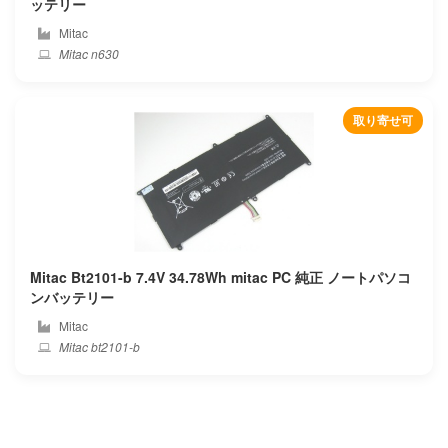
ッテリー
Mitac
Kiano
Mitac n630
Kuaisuzhe
取り寄せ可
Kuu
Leader
Lenovo
Lg
Mitac Bt2101-b 7.4V 34.78Wh mitac PC 純正 ノートパソコ
ンバッテリー
Livefan
Mitac
Mitac bt2101-b
Machenike
Maibenben
Mcnair