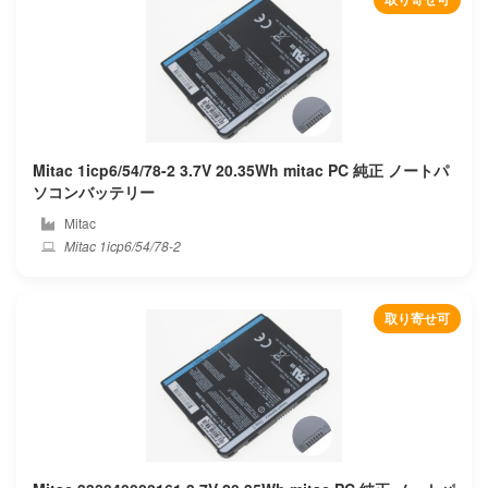
Gigabyte
Google
Gpd
Mitac 1icp6/54/78-2 3.7V 20.35Wh mitac PC 純正 ノートパ
Great wall
ソコンバッテリー
Mitac
H3c
Mitac 1icp6/54/78-2
Haier
取り寄せ可
Hasee
Hedy
Hipaa
Hisense