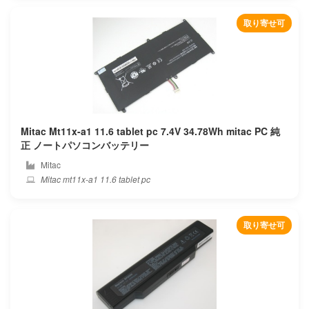
Beex
取り寄せ可
Benq
Blackview
Bmax
Mitac Mt11x-a1 11.6 tablet pc 7.4V 34.78Wh mitac PC 純
Bose
正 ノートパソコンバッテリー
Mitac
Bq
Mitac mt11x-a1 11.6 tablet pc
Byone
取り寄せ可
Chuwi
Clevo
Colorful