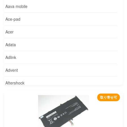
Aava mobile
Ace-pad
Acer
Adata
Adlink
Advent
Aftershock
Agilent
取り寄せ可
Alcatel
Alienware