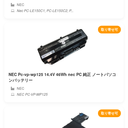
NEC
Nec PC-LE150C1, PC-LE150C2, P...
Netgear
Nexoc
取り寄せ可
Nexstgo
Nuvision
Onda
NEC Pc-vp-wp125 14.4V 46Wh nec PC 純正 ノートパソコ
One mix
ンバッテリー
NEC
Onn
NEC PC-VP-WP125
Other
取り寄せ可
Packard bell