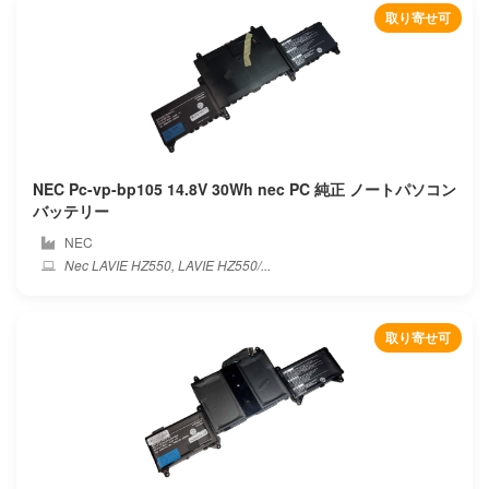
取り寄せ可
Durabook
Dynabook
Eluktronics
Ematic
NEC Pc-vp-bp105 14.8V 30Wh nec PC 純正 ノートパソコン
バッテリー
Enz
NEC
Nec LAVIE HZ550, LAVIE HZ550/...
Epson
Eurocom
取り寄せ可
Evga
Exo
Fangbook