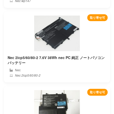
Nec wp147
Terrans force
Thomson
取り寄せ可
Thtf
Thunderobot
Tongfang
Nec 2icp5/60/80-2 7.6V 38Wh nec PC 純正 ノートパソコン
Toshiba
バッテリー
Nec
Trekstor
Nec 2icp5/60/80-2
Tuxedo
取り寄せ可
Twinhead