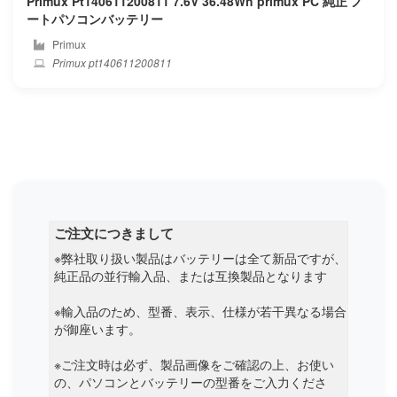
Primux Pt140611200811 7.6V 36.48Wh primux PC 純正 ノ
ートパソコンバッテリー
Hitachi
Primux
Primux pt140611200811
Hoarder
Honor
Hp compaq
Hp
Huawei
ご注文につきまして
※弊社取り扱い製品はバッテリーは全て新品ですが、
Hylink
純正品の並行輸入品、または互換製品となります
Ibm
※輸入品のため、型番、表示、仕様が若干異なる場合
が御座います。
Ifunk
※ご注文時は必ず、製品画像をご確認の上、お使い
の、パソコンとバッテリーの型番をご入力くださ
Ilife