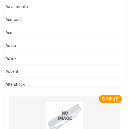
Aava mobile
Ace-pad
Acer
Adata
Adlink
Advent
Aftershock
Agilent
取り寄せ可
Alcatel
Alienware