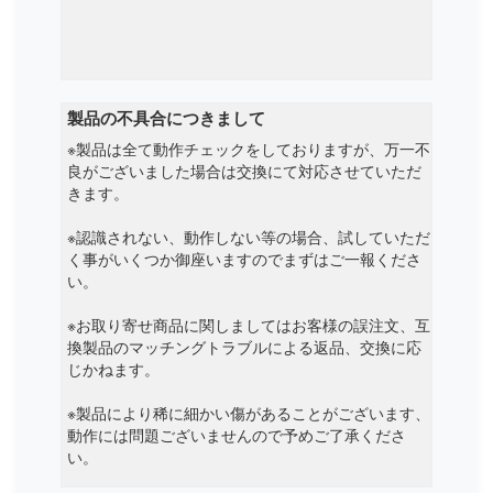
Kiano
Kuaisuzhe
製品の不具合につきまして
Kuu
※製品は全て動作チェックをしておりますが、万一不
良がございました場合は交換にて対応させていただ
Leader
きます。
※認識されない、動作しない等の場合、試していただ
Lenovo
く事がいくつか御座いますのでまずはご一報くださ
い。
Lg
※お取り寄せ商品に関しましてはお客様の誤注文、互
Livefan
換製品のマッチングトラブルによる返品、交換に応
じかねます。
Machenike
※製品により稀に細かい傷があることがございます、
動作には問題ございませんので予めご了承くださ
Maibenben
い。
Mcnair