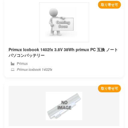
取り寄せ可
Durabook
Dynabook
Eluktronics
Ematic
Primux Ioxbook 1402fx 3.8V 38Wh primux PC 互換 ノート
パソコンバッテリー
Enz
Primux
Primux ioxbook 1402fx
Epson
Eurocom
取り寄せ可
Evga
Exo
Fangbook