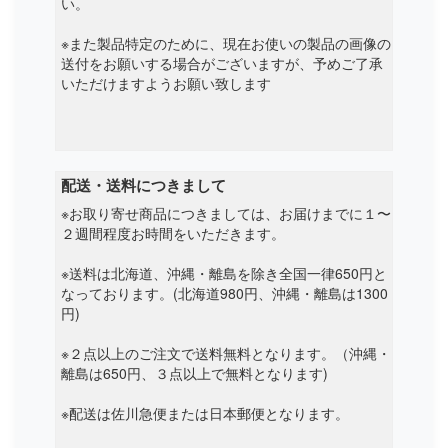
い。
Innolux
※また製品特定のために、現在お使いの製品の画像の
送付をお願いする場合がございますが、予めご了承
Inspired energy
いただけますようお願い致します
Intel
Iota
配送・送料につきまして
※お取り寄せ商品につきましては、お届けまでに１〜
Ipason
２週間程度お時間をいただきます。
Irbis
※送料は北海道、沖縄・離島を除き全国一律650円と
なっております。(北海道980円、沖縄・離島は1300
Iru
円)
Itronix
※２点以上のご注文で送料無料となります。（沖縄・
離島は650円、３点以上で無料となります)
Jumper
※配送は佐川急便または日本郵便となります。
Keian