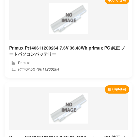
Gigabyte
Google
Gpd
Primux Pt140611200264 7.6V 36.48Wh primux PC 純正 ノ
Great wall
ートパソコンバッテリー
Primux
H3c
Primux pt140611200264
Haier
取り寄せ可
Hasee
Hedy
Hipaa
Hisense