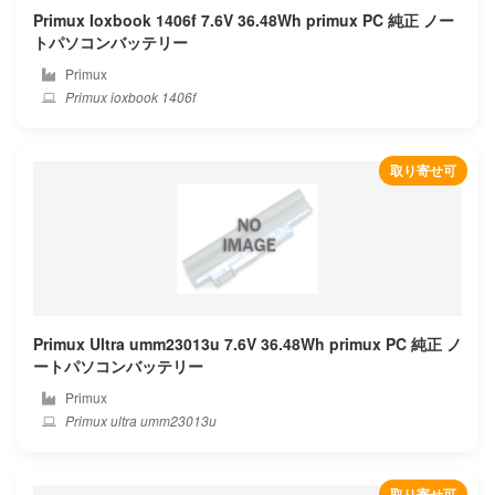
Primux Ioxbook 1406f 7.6V 36.48Wh primux PC 純正 ノー
Feedme
トパソコンバッテリー
Primux
Framework
Primux ioxbook 1406f
Fujiflim
取り寄せ可
Fujitsu
Fujitsu-siemens
Gaocheng
Gateway
Primux Ultra umm23013u 7.6V 36.48Wh primux PC 純正 ノ
ートパソコンバッテリー
Genuine
Primux
Primux ultra umm23013u
Geo
Getac
取り寄せ可