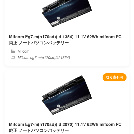
Mechrevo
Mediacom
Mifcom Eg7-m(n170sd)(id 1354) 11.1V 62Wh mifcom PC
Medion
純正 ノートパソコンバッテリー
Mifcom
Microsoft
Mifcom eg7-m(n170sd)(id 1354)
Microtech
取り寄せ可
Mifcom
Mitac
Mobinote
Msi
Mifcom Eg7-m(n170sd)(id 2070) 11.1V 62Wh mifcom PC
純正 ノートパソコンバッテリー
Nec