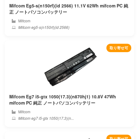
Mifcom Eg5-s(n150rf)(id 2566) 11.1V 62Wh mifcom PC 純
Feedme
正 ノートパソコンバッテリー
Mifcom
Framework
Mifcom eg5-s(n150rf)(id 2566)
Fujiflim
取り寄せ可
Fujitsu
Fujitsu-siemens
Gaocheng
Gateway
Mifcom Eg7 i5-gtx 1050(17.3)(n870hj1) 10.8V 47Wh
mifcom PC 純正 ノートパソコンバッテリー
Genuine
Mifcom
Mifcom eg7 i5-gtx 1050(17.3)(n...
Geo
Getac
取り寄せ可