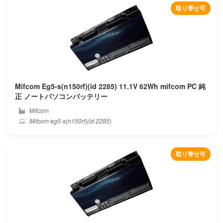
取り寄せ可
Durabook
Dynabook
Eluktronics
Ematic
Mifcom Eg5-s(n150rf)(id 2285) 11.1V 62Wh mifcom PC 純
正 ノートパソコンバッテリー
Enz
Mifcom
Mifcom eg5-s(n150rf)(id 2285)
Epson
Eurocom
取り寄せ可
Evga
Exo
Fangbook