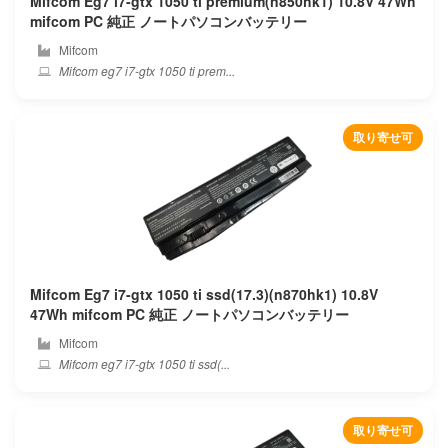
Mifcom Eg7 i7-gtx 1050 ti premium(n850hk1) 10.8V 47Wh
mifcom PC 純正 ノートパソコンバッテリー
Hitachi
Mifcom
Mifcom eg7 i7-gtx 1050 ti prem...
Hoarder
Honor
取り寄せ可
Hp compaq
Hp
Huawei
Mifcom Eg7 i7-gtx 1050 ti ssd(17.3)(n870hk1) 10.8V
Hylink
47Wh mifcom PC 純正 ノートパソコンバッテリー
Mifcom
Ibm
Mifcom eg7 i7-gtx 1050 ti ssd(...
Ifunk
取り寄せ可
Ilife