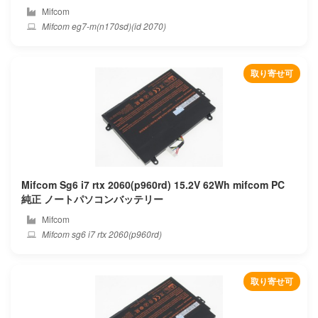
Mifcom
Mifcom eg7-m(n170sd)(id 2070)
Netgear
Nexoc
取り寄せ可
Nexstgo
Nuvision
Onda
Mifcom Sg6 i7 rtx 2060(p960rd) 15.2V 62Wh mifcom PC
One mix
純正 ノートパソコンバッテリー
Mifcom
Onn
Mifcom sg6 i7 rtx 2060(p960rd)
Other
取り寄せ可
Packard bell