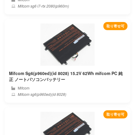
Qistar
Mifcom sg6 i7-rtx 2080(p960rn)
Razer
取り寄せ可
Redmi
Rrc
Rtdpart
Sager
Mifcom Sg6(p960ed)(id 8028) 15.2V 62Wh mifcom PC 純
正 ノートパソコンバッテリー
Samsung
Mifcom
Mifcom sg6(p960ed)(id 8028)
Sanger
Schenker
取り寄せ可
Sharp