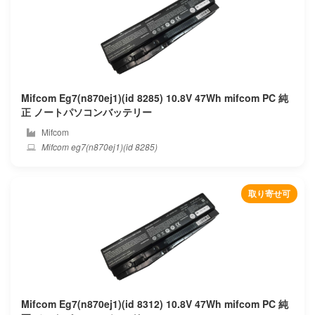
Innolux
Inspired energy
Intel
Mifcom Eg7(n870ej1)(id 8285) 10.8V 47Wh mifcom PC 純
正 ノートパソコンバッテリー
Iota
Mifcom
Mifcom eg7(n870ej1)(id 8285)
Ipason
Irbis
取り寄せ可
Iru
Itronix
Jumper
Mifcom Eg7(n870ej1)(id 8312) 10.8V 47Wh mifcom PC 純
Keian