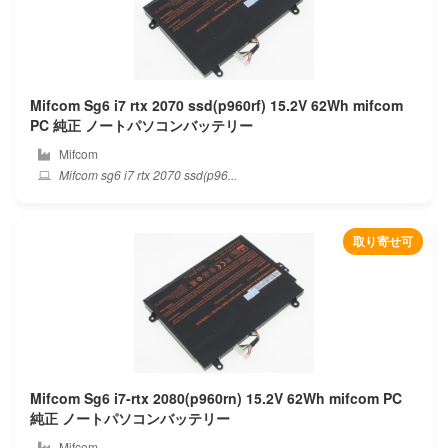
Panasonic
Partner
Peaq
Mifcom Sg6 i7 rtx 2070 ssd(p960rf) 15.2V 62Wh mifcom
PC 純正 ノートパソコンバッテリー
Pegatron
Mifcom
Mifcom sg6 i7 rtx 2070 ssd(p96...
Philips
Pinchun
取り寄せ可
Pipo
Positivo
Prestigio
Mifcom Sg6 i7-rtx 2080(p960rn) 15.2V 62Wh mifcom PC
Primux
純正 ノートパソコンバッテリー
Mifcom