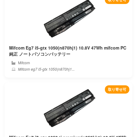
Gigabyte
Google
Gpd
Mifcom Eg7 i5-gtx 1050(n870hj1) 10.8V 47Wh mifcom PC
Great wall
純正 ノートパソコンバッテリー
Mifcom
H3c
Mifcom eg7 i5-gtx 1050(n870hj1...
Haier
取り寄せ可
Hasee
Hedy
Hipaa
Hisense