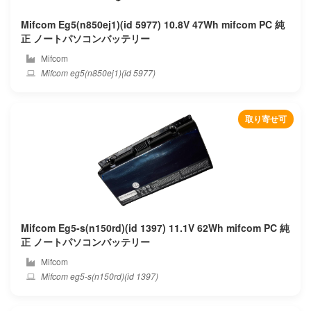
Compaq
Mifcom Eg5(n850ej1)(id 5977) 10.8V 47Wh mifcom PC 純
正 ノートパソコンバッテリー
Corsair
Mifcom
Mifcom eg5(n850ej1)(id 5977)
Covidien
Cube
取り寄せ可
Cx
Deeq
Dell
Mifcom Eg5-s(n150rd)(id 1397) 11.1V 62Wh mifcom PC 純
Dere
正 ノートパソコンバッテリー
Mifcom
Dexp
Mifcom eg5-s(n150rd)(id 1397)
Digma