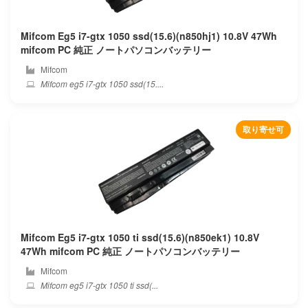
Alldocube
Mifcom Eg5 i7-gtx 1050 ssd(15.6)(n850hj1) 10.8V 47Wh
Amazon
mifcom PC 純正 ノートパソコンバッテリー
Mifcom
Aorus
Mifcom eg5 i7-gtx 1050 ssd(15....
Apple
取り寄せ可
Asus
Autel
Averatec
Avita
Mifcom Eg5 i7-gtx 1050 ti ssd(15.6)(n850ek1) 10.8V
47Wh mifcom PC 純正 ノートパソコンバッテリー
Barnes noble
Mifcom
Mifcom eg5 i7-gtx 1050 ti ssd(...
Bben