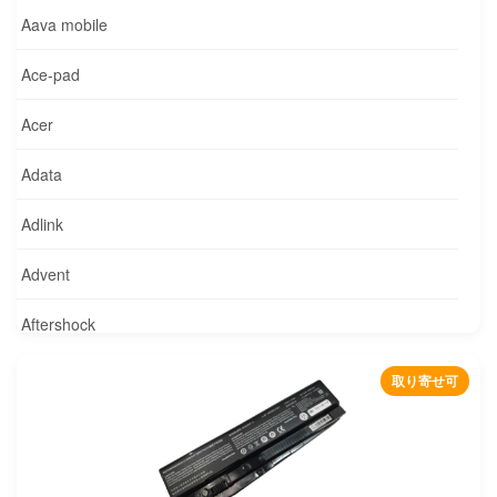
Aava mobile
Ace-pad
Acer
Adata
Adlink
Advent
Aftershock
Agilent
取り寄せ可
Alcatel
Alienware