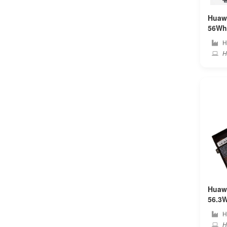
Cube
Huaw
56Wh huaw
Cx
ンバ
H
H
Deeq
Dell
Dere
Dexp
Digma
Durabook
Huawe
Dynabook
56.3Wh h
コン
H
Eluktronics
H