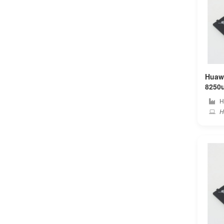
Fujitsu
Fujitsu-siemens
Gaocheng
Huawe
Gateway
8250u
huawei PC 純正 ノー
H
Genuine
テリ
Hu
Geo
Getac
Gigabyte
Google
Gpd