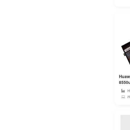
Ematic
Enz
Epson
Eurocom
Evga
Exo
Huawe
8550u
Fangbook
huawei PC 純正 ノー
H
テリ
Hu
Feedme
Framework
Fujiflim