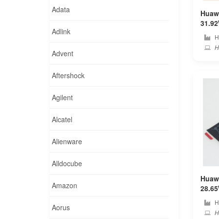
Adata
Huawe
31.92Wh 
Adlink
コン
H
Hu
Advent
Aftershock
Agilent
Alcatel
Alienware
Alldocube
Huaw
Amazon
28.65Wh 
コン
H
Aorus
H