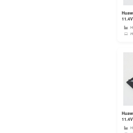
Great wall
Huawe
11.4V 4
H3c
トパ
H
Hu
Haier
Hasee
Hedy
Hipaa
Hisense
Hitachi
Huawe
Hoarder
11.4V 4
トパ
H
Honor