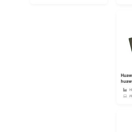
Apple
Asus
Autel
Averatec
Avita
Barnes noble
Huaw
huawei PC 純正 ノー
Bben
テリ
H
H
Beex
Benq
Blackview