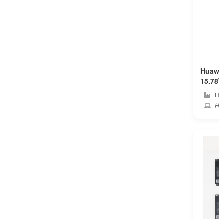
Bmax
Bose
Bq
Huaw
Byone
15.78Wh 
コン
H
Chuwi
H
Clevo
Colorful
Compaq
Corsair
Covidien