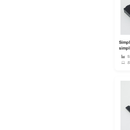
Bmax
Bose
Bq
Simpl
Byone
simplo PC 純正 ノート
テリ
S
Chuwi
Si
Clevo
Colorful
Compaq
Corsair
Covidien