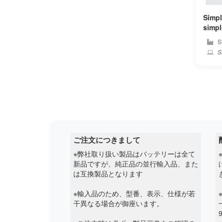
Cube
Simpl
simplo PC 純正 ノート
Cx
テリ
S
S
Deeq
Dell
Dere
Dexp
ご注文につきまして
Digma
※弊社取り扱い製品はバッテリーは全て
新品ですが、純正品の並行輸入品、また
Durabook
は互換製品となります
Dynabook
※輸入品のため、型番、表示、仕様が若
干異なる場合が御座います。
Eluktronics