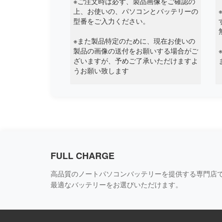
※ご注文時は必ず、製品画像をご確認の
上、お使いの、パソコンとバッテリーの
Ematic
型番をご入力ください。
Enz
※また製品特定のために、現在お使いの
製品の画像の送付をお願いする場合がご
Epson
ざいますが、予めご了承いただけますよ
うお願い致します
Eurocom
Evga
Exo
Fangbook
FULL CHARGE
Feedme
高品質のノートパソコンバッテリーを提供する専門店で
最適なバッテリーをお選びいただけます。
Framework
Fujiflim