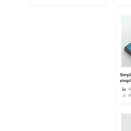
Apple
Asus
Autel
Averatec
Avita
Barnes noble
Simpl
simplo PC 純正 ノート
Bben
テリ
S
Si
Beex
Benq
Blackview