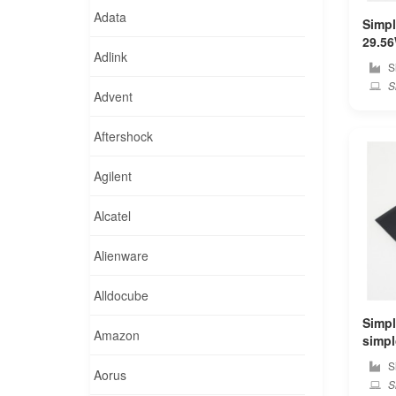
Adata
Simpl
29.56Wh 
Adlink
コン
S
Si
Advent
Aftershock
Agilent
Alcatel
Alienware
Alldocube
Simpl
Amazon
simplo PC 純正 ノート
テリ
S
Aorus
S