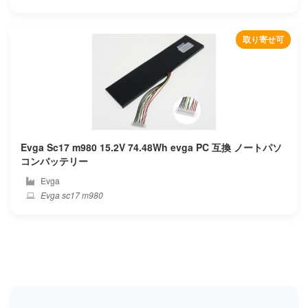
Kiano
取り寄せ可
Kuaisuzhe
Kuu
Leader
Evga Sc17 m980 15.2V 74.48Wh evga PC 互換 ノートパソ
Lenovo
コンバッテリー
Evga
Lg
Evga sc17 m980
Livefan
Machenike
Maibenben
Mcnair