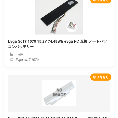
Gigabyte
Google
Gpd
Evga Sc17 1070 15.2V 74.48Wh evga PC 互換 ノートパソ
Great wall
コンバッテリー
Evga
H3c
Evga sc17 1070
Haier
取り寄せ可
Hasee
Hedy
Hipaa
Hisense