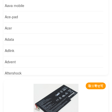
Aava mobile
Ace-pad
Acer
Adata
Adlink
Advent
Aftershock
Agilent
取り寄せ可
Alcatel
Alienware