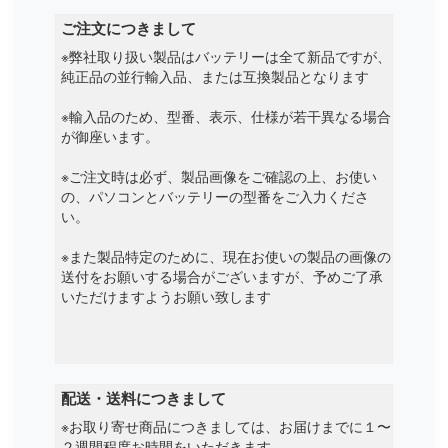
ご注文につきまして
Mechrevo
※弊社取り扱い製品はバッテリーは全て新品ですが、
純正品の並行輸入品、または互換製品となります
Mediacom
※輸入品のため、型番、表示、仕様が若干異なる場合
Medion
が御座います。
※ご注文時は必ず、製品画像をご確認の上、お使い
Microsoft
の、パソコンとバッテリーの型番をご入力くださ
い。
Microtech
※また製品特定のために、現在お使いの製品の画像の
Mifcom
送付をお願いする場合がございますが、予めご了承
いただけますようお願い致します
Mitac
Mobinote
配送・送料につきまして
Msi
※お取り寄せ商品につきましては、お届けまでに１〜
２週間程度お時間をいただきます。
Nec