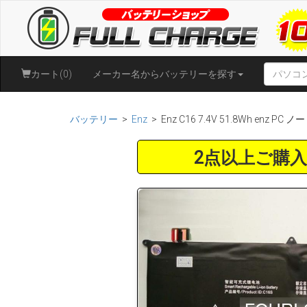
カート(0)
メーカー名からバッテリーを探す
バッテリー
>
Enz
> Enz C16 7.4V 51.8Wh en
2点以上ご購