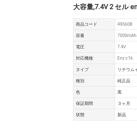
大容量,7.4V 2 セル enz
商品コード
495608
容量
7000mAh 
電圧
7.4V
対応機種
Enz c16
タイプ
リチウム
種別
純正品
色
黒
保証期間
３ヶ月
状態
新品